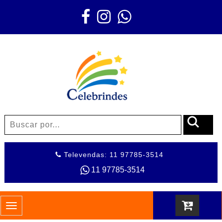
Televendas: 11 97785-3514
11 97785-3514
Toggle
navigation