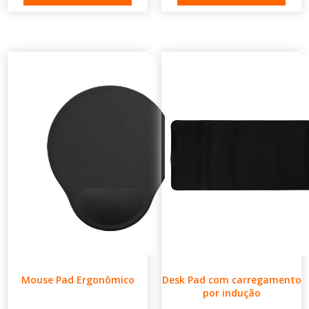
Mouse Pad Ergonômico
Desk Pad com carregamento
por indução