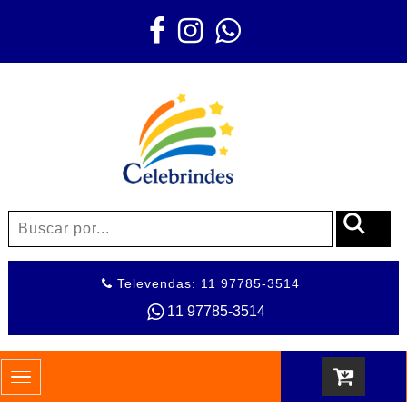
Televendas: 11 97785-3514
11 97785-3514
Toggle
navigation