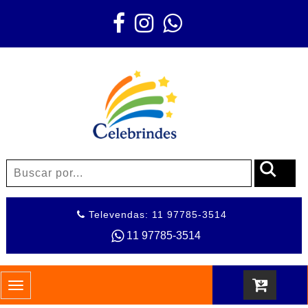
Televendas: 11 97785-3514
11 97785-3514
Toggle
navigation