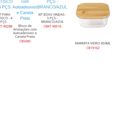
KIT BOAS VINDAS -
5 PÇS -
BRANCO/AZUL
loco de
CBKT-90516
ações com
adesivos e
eta Preta
CB5065
MARMITA VIDRO 650ML
CB19162
BERTOZZ
Cabo US
super-ráp
6 em 1 e
alumínio 
reciclado
PET 4%
reciclad
permitind
tr
CB9714