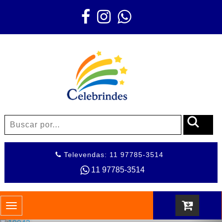
Televendas: 11 97785-3514
11 97785-3514
Toggle
navigation