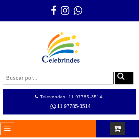
Televendas: 11 97785-3514
11 97785-3514
Toggle
navigation